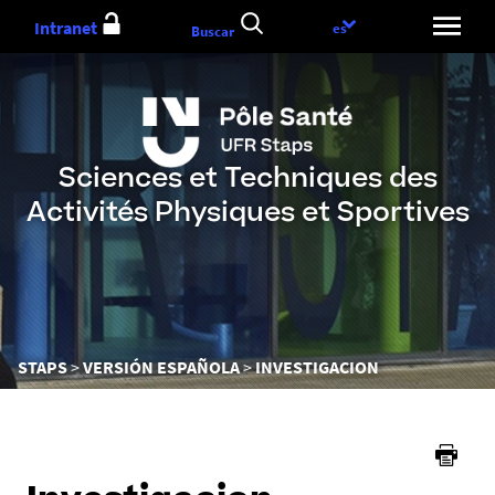
Aller
Intranet
Elección
es
Buscar
au
del
contenu
idioma
Sciences et Techniques des
Activités Physiques et Sportives
Vous
STAPS
VERSIÓN ESPAÑOLA
INVESTIGACION
êtes
ici :