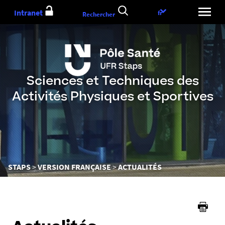
Aller
Intranet
Choix
fr
Rechercher
au
de
contenu
la
langue
Sciences et Techniques des
Activités Physiques et Sportives
Vous
STAPS
VERSION FRANÇAISE
ACTUALITÉS
êtes
ici :