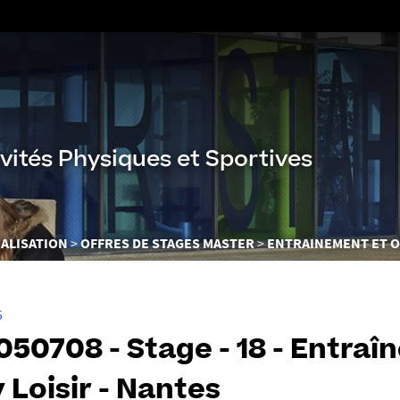
Aller
au
contenu
vités Physiques et Sportives
ALISATION
OFFRES DE STAGES MASTER
ENTRAINEMENT ET O
5
50708 - Stage - 18 - Entraî
 Loisir - Nantes