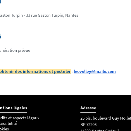
l
ston Turpin - 33 rue Gaston Turpin, Nantes
n
unération prévue
obtenir des informations et postuler
leovolley@mailo.com
:
ntions légales
Adresse
dits et aspects légaux
25 bis, boulevard Guy Molle
essibilité
BP 72206
okies
44322 Nantes Cedex 3