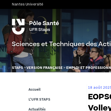
Nantes Université
Sciences et Techniques des Acti
Vous
STAPS
VERSION FRANÇAISE
EMPLOI ET PROFESSIONN
êtes
ici :
18 août 202
Accueil
EOPS0
L'UFR STAPS
Volley
Actualités