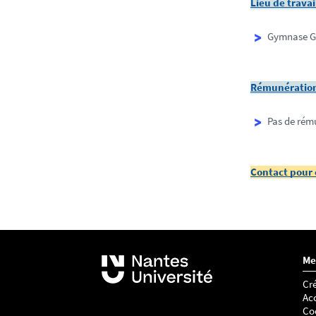
Lieu de travai
Gymnase Ga
Rémunératio
Pas de rém
Contact pour 
Me
Cré
Acc
Co