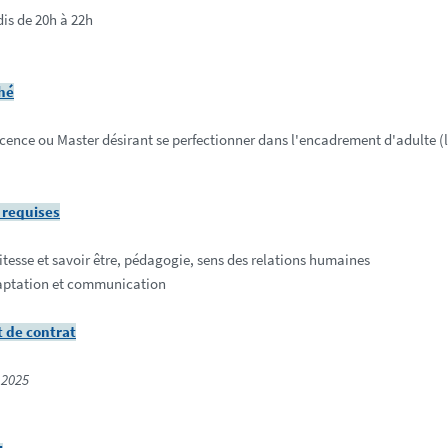
is de 20h à 22h
ché
cence ou Master désirant se perfectionner dans l'encadrement d'adulte (la 
requises
itesse et savoir être, pédagogie, sens des relations humaines 
ptation et communication
 de contrat
2025 