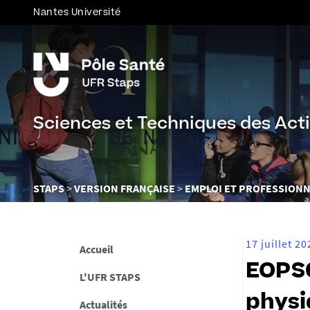
Nantes Université
Sciences et Techniques des Acti
Vous
STAPS
VERSION FRANÇAISE
EMPLOI ET PROFESSIONN
êtes
ici :
17 juillet 20
Accueil
EOPS0
L'UFR STAPS
physi
Actualités