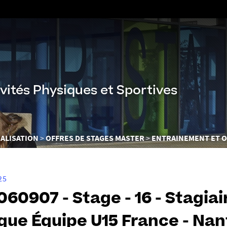
Aller
au
contenu
vités Physiques et Sportives
ALISATION
OFFRES DE STAGES MASTER
ENTRAINEMENT ET O
25
60907 - Stage - 16 - Stagiai
que Équipe U15 France - Nan