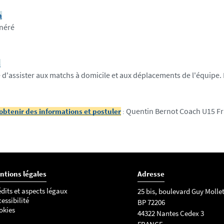
n
néré
s
é d'assister aux matchs à domicile et aux déplacements de l'équipe.
Quentin Bernot Coach U15 Fra
obtenir des informations et postuler
:
ntions légales
Adresse
dits et aspects légaux
25 bis, boulevard Guy Molle
essibilité
BP 72206
okies
44322 Nantes Cedex 3