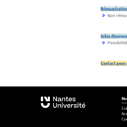
Rémunératio
Non rému
Infos diverse
Possibilit
Contact pour 
Me
Cré
Acc
Co