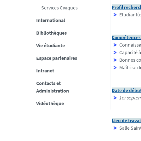
Services Civiques
Profil recher
Etudiant(
International
Bibliothèques
Compétences 
Connaissan
Vie étudiante
Capacité à
Espace partenaires
Bonnes co
Maîtrise d
Intranet
Contacts et
Administration
Date de début
1er septe
Vidéothèque
Lieu de travai
Salle Sain