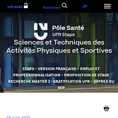
Aller
Intranet
Choix
fr
Rechercher
au
de
contenu
la
langue
Sciences et Techniques des
Activités Physiques et Sportives
Vous
STAPS
VERSION FRANÇAISE
EMPLOI ET
êtes
PROFESSIONNALISATION
PROPOSITION DE STAGE
ici :
RECHERCHE MASTER 2 - GRATIFICATION UFR
OFFRES DU
MIP
28 juin 2025