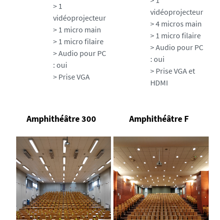
> 1
> 1
vidéoprojecteur
vidéoprojecteur
> 4 micros main
> 1 micro main
> 1 micro filaire
> 1 micro filaire
> Audio pour PC
> Audio pour PC
: oui
: oui
> Prise VGA et
> Prise VGA
HDMI
Amphithéâtre 300
Amphithéâtre F