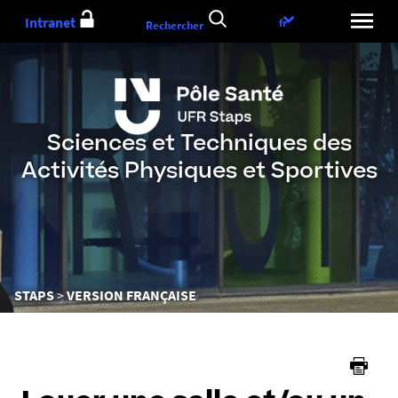
Aller
Intranet
Choix
fr
Rechercher
au
de
contenu
la
langue
Sciences et Techniques des
Activités Physiques et Sportives
Vous
STAPS
VERSION FRANÇAISE
êtes
ici :